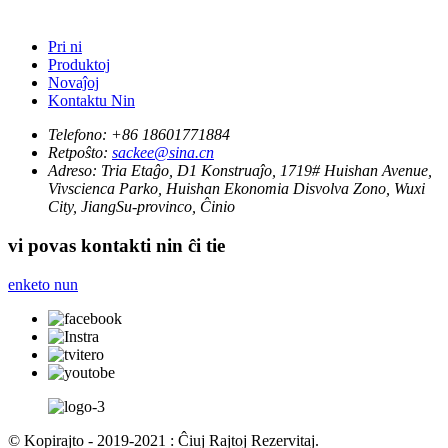
Pri ni
Produktoj
Novaĵoj
Kontaktu Nin
Telefono:
+86 18601771884
Retpoŝto:
sackee@sina.cn
Adreso:
Tria Etaĝo, D1 Konstruaĵo, 1719# Huishan Avenue,
Vivscienca Parko, Huishan Ekonomia Disvolva Zono, Wuxi
City, JiangSu-provinco, Ĉinio
vi povas kontakti nin ĉi tie
enketo nun
© Kopirajto - 2019-2021 : Ĉiuj Rajtoj Rezervitaj.