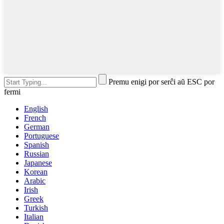
Premu enigi por serĉi aŭ ESC por
fermi
English
French
German
Portuguese
Spanish
Russian
Japanese
Korean
Arabic
Irish
Greek
Turkish
Italian