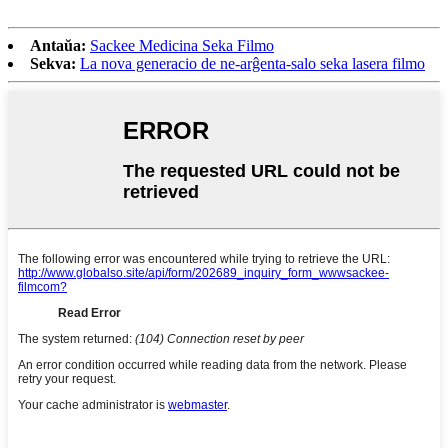
Antaŭa:
Sackee Medicina Seka Filmo
Sekva:
La nova generacio de ne-arĝenta-salo seka lasera filmo