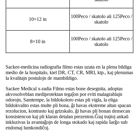
100Peco / skatolo aŭ 125Peco /
10
×
12 in
skatolo
100Peco / skatolo aŭ 125Peco /
8
×
10 in
skatolo
Sackee-medicina radiografia filmo estas uzata en la plena bildiga
medio de la hospitalo, kiel DR, CT, CR, MRI, ktp., kaj plenumas
la kvalitajn postulojn de mambildigo.
Sackee Medical x-radia Filmo estas bone desegnita, adoptas
akvosolveblan mediprotektan tegaĵon por eviti malagrablajn
odorojn, Samtempe, la bildokoloro estas pli vigla, la eliga
bildokvalito estas multe pli bona, ĝi havas ekstreme altan spacan
rezolucion, kontrasto kaj grizskalo, ĝi havas pli bonan densecan
konsistencon kaj pli klaran detalan prezenton.Ĝiaj trajtoj ankaŭ
inkluzivas la avantaĝojn de longa stokado kaj rapida ŝarĝo sub
endomaj lumkondiĉoj.