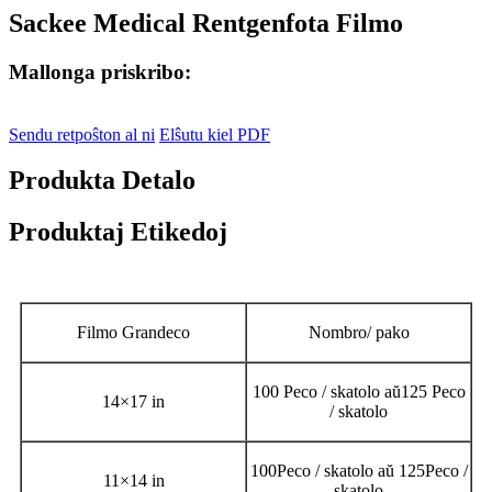
Sackee Medical Rentgenfota Filmo
Mallonga priskribo:
Sendu retpoŝton al ni
Elŝutu kiel PDF
Produkta Detalo
Produktaj Etikedoj
Filmo Grandeco
Nombro/ pako
100 Peco / skatolo aŭ
125 Peco
14
×
17 in
/ skatolo
100Peco / skatolo aŭ 125Peco /
11
×
14 in
skatolo