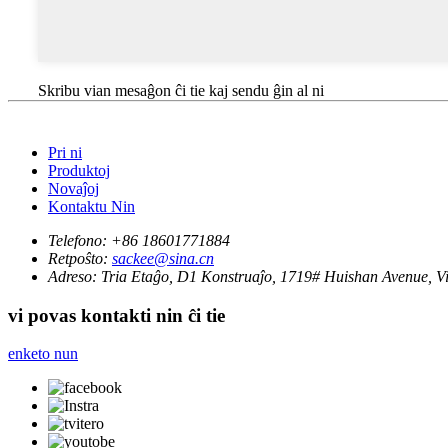
Skribu vian mesaĝon ĉi tie kaj sendu ĝin al ni
Pri ni
Produktoj
Novaĵoj
Kontaktu Nin
Telefono:
+86 18601771884
Retpoŝto:
sackee@sina.cn
Adreso:
Tria Etaĝo, D1 Konstruaĵo, 1719# Huishan Avenue, Vi
vi povas kontakti nin ĉi tie
enketo nun