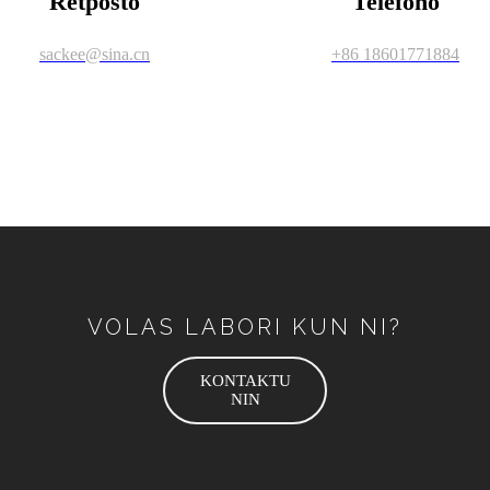
Retpoŝto
Telefono
sackee@sina.cn
+86 18601771884
VOLAS LABORI KUN NI?
KONTAKTU
NIN