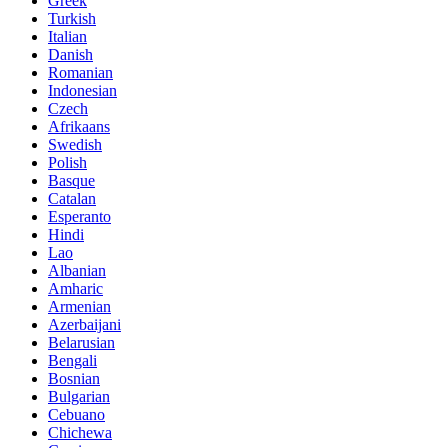
Greek
Turkish
Italian
Danish
Romanian
Indonesian
Czech
Afrikaans
Swedish
Polish
Basque
Catalan
Esperanto
Hindi
Lao
Albanian
Amharic
Armenian
Azerbaijani
Belarusian
Bengali
Bosnian
Bulgarian
Cebuano
Chichewa