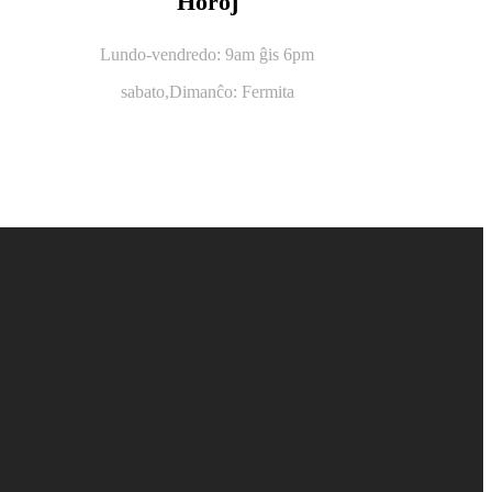
Horoj
Lundo-vendredo: 9am ĝis 6pm
sabato,
Dimanĉo: Fermita