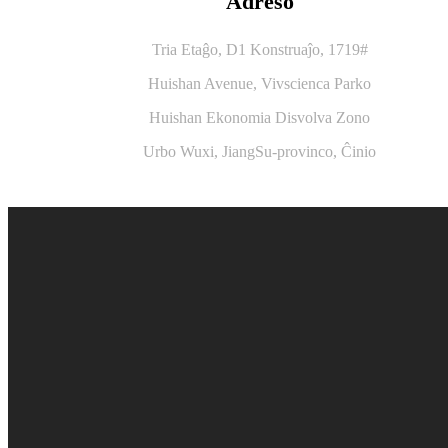
Adreso
Tria Etaĝo, D1 Konstruaĵo, 1719#
Huishan Avenue, Vivscienca Parko
Huishan Ekonomia Disvolva Zono
Urbo Wuxi, JiangSu-provinco, Ĉinio