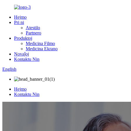
Hejmo
Pri ni
Atestilo
Partnero
Produktoj
Medicina Filmo
Medicina Ekrano
Novaĵoj
Kontaktu Nin
English
Hejmo
Kontaktu Nin